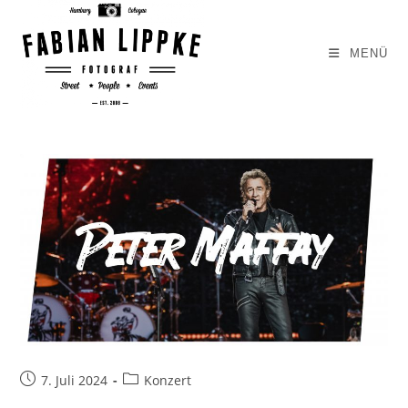
Zum
Inhalt
MENÜ
springen
Beitrag
Beitrags-
7. Juli 2024
Konzert
veröffentlicht:
Kategorie: