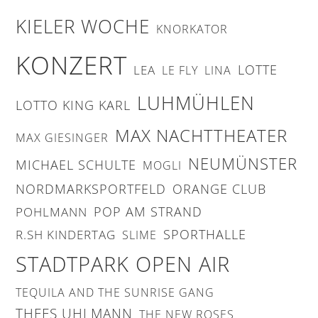
KIELER WOCHE
KNORKATOR
KONZERT
LOTTE
LEA
LE FLY
LINA
LUHMÜHLEN
LOTTO KING KARL
MAX NACHTTHEATER
MAX GIESINGER
NEUMÜNSTER
MICHAEL SCHULTE
MOGLI
NORDMARKSPORTFELD
ORANGE CLUB
POP AM STRAND
POHLMANN
SPORTHALLE
R.SH KINDERTAG
SLIME
STADTPARK OPEN AIR
TEQUILA AND THE SUNRISE GANG
THEES UHLMANN
THE NEW ROSES