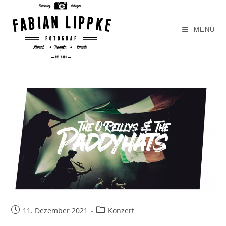
Zum
Inhalt
MENÜ
springen
Beitrag
Beitrags-
11. Dezember 2021
Konzert
veröffentlicht:
Kategorie: