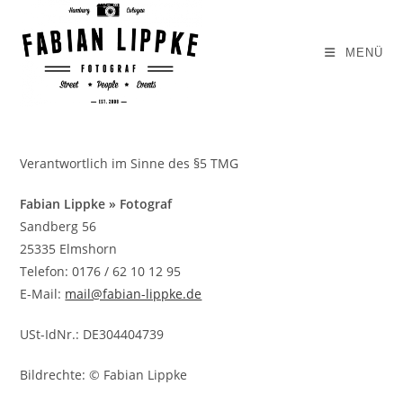
Zum
Inhalt
MENÜ
springen
Verantwortlich im Sinne des §5 TMG
Fabian Lippke » Fotograf
Sandberg 56
25335 Elmshorn
Telefon: 0176 / 62 10 12 95
E-Mail:
mail@fabian-lippke.de
USt-IdNr.: DE304404739
Bildrechte: © Fabian Lippke