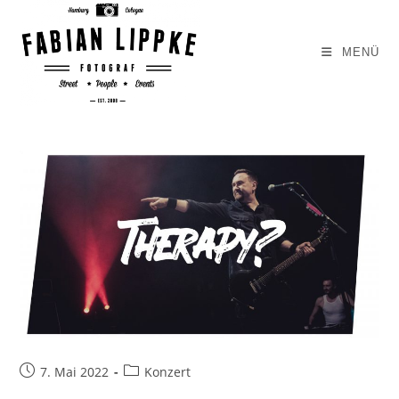
Zum
Inhalt
MENÜ
springen
Beitrag
Beitrags-
7. Mai 2022
Konzert
veröffentlicht:
Kategorie: