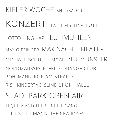
KIELER WOCHE
KNORKATOR
KONZERT
LOTTE
LEA
LE FLY
LINA
LUHMÜHLEN
LOTTO KING KARL
MAX NACHTTHEATER
MAX GIESINGER
NEUMÜNSTER
MICHAEL SCHULTE
MOGLI
NORDMARKSPORTFELD
ORANGE CLUB
POP AM STRAND
POHLMANN
SPORTHALLE
R.SH KINDERTAG
SLIME
STADTPARK OPEN AIR
TEQUILA AND THE SUNRISE GANG
THEES UHLMANN
THE NEW ROSES