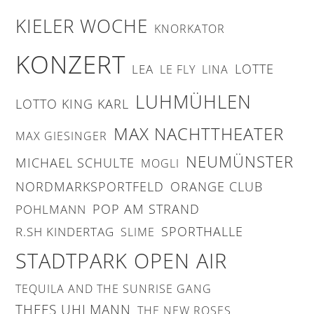
KIELER WOCHE
KNORKATOR
KONZERT
LOTTE
LEA
LE FLY
LINA
LUHMÜHLEN
LOTTO KING KARL
MAX NACHTTHEATER
MAX GIESINGER
NEUMÜNSTER
MICHAEL SCHULTE
MOGLI
NORDMARKSPORTFELD
ORANGE CLUB
POP AM STRAND
POHLMANN
SPORTHALLE
R.SH KINDERTAG
SLIME
STADTPARK OPEN AIR
TEQUILA AND THE SUNRISE GANG
THEES UHLMANN
THE NEW ROSES