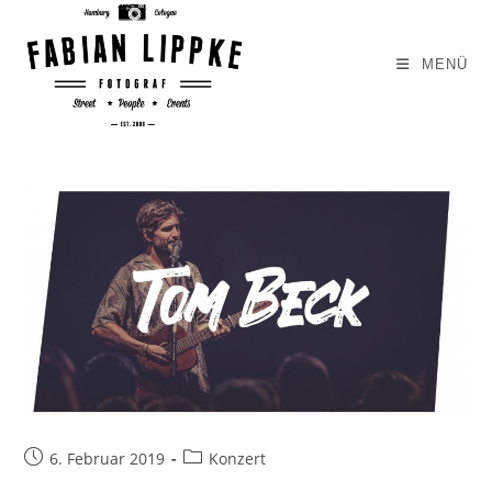
Zum
Inhalt
MENÜ
springen
Beitrag
Beitrags-
6. Februar 2019
Konzert
veröffentlicht:
Kategorie: