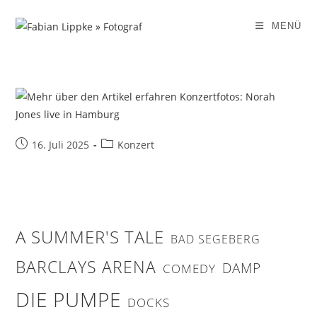
Zum
Inhalt
MENÜ
springen
Beitrag
Beitrags-
16. Juli 2025
Konzert
veröffentlicht:
Kategorie:
A SUMMER'S TALE
BAD SEGEBERG
BARCLAYS ARENA
DAMP
COMEDY
DIE PUMPE
DOCKS