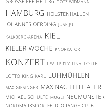
GROSSE FREIHEIT 36
GÖTZ WIDMANN
HAMBURG
HOLSTENHALLEN
JOHANNES OERDING
JUSE JU
KIEL
KALKBERG-ARENA
KIELER WOCHE
KNORKATOR
KONZERT
LOTTE
LEA
LE FLY
LINA
LUHMÜHLEN
LOTTO KING KARL
MAX NACHTTHEATER
MAX GIESINGER
NEUMÜNSTER
MICHAEL SCHULTE
MOGLI
NORDMARKSPORTFELD
ORANGE CLUB