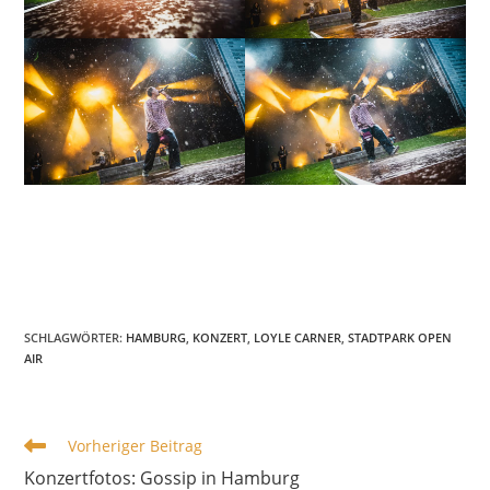
SCHLAGWÖRTER
:
HAMBURG
,
KONZERT
,
LOYLE CARNER
,
STADTPARK OPEN
AIR
WEITERE
Vorheriger Beitrag
ARTIKEL
Konzertfotos: Gossip in Hamburg
ANSEHEN