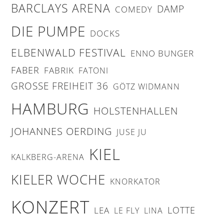
BARCLAYS ARENA
DAMP
COMEDY
DIE PUMPE
DOCKS
ELBENWALD FESTIVAL
ENNO BUNGER
FABER
FABRIK
FATONI
GROSSE FREIHEIT 36
GÖTZ WIDMANN
HAMBURG
HOLSTENHALLEN
JOHANNES OERDING
JUSE JU
KIEL
KALKBERG-ARENA
KIELER WOCHE
KNORKATOR
KONZERT
LOTTE
LEA
LE FLY
LINA