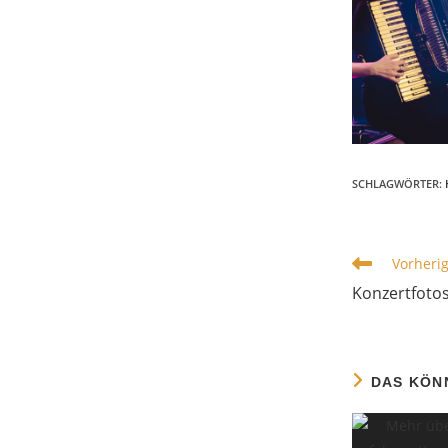
SCHLAGWÖRTER
:
WEITERE
Vorherig
ARTIKEL
Konzertfotos:
ANSEHEN
DAS KÖN