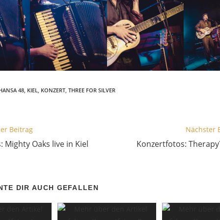
HANSA 48
,
KIEL
,
KONZERT
,
THREE FOR SILVER
er Beitrag
Nächster 
 Mighty Oaks live in Kiel
Konzertfotos: Therapy? 
NTE DIR AUCH GEFALLEN