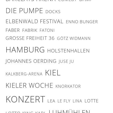
DIE PUMPE
DOCKS
ELBENWALD FESTIVAL
ENNO BUNGER
FABER
FABRIK
FATONI
GROSSE FREIHEIT 36
GÖTZ WIDMANN
HAMBURG
HOLSTENHALLEN
JOHANNES OERDING
JUSE JU
KIEL
KALKBERG-ARENA
KIELER WOCHE
KNORKATOR
KONZERT
LOTTE
LEA
LE FLY
LINA
LUHMÜHLEN