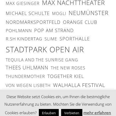
MAX NACHTTHEATER
MAX GIESINGER
NEUMÜNSTER
MICHAEL SCHULTE
MOGLI
NORDMARKSPORTFELD
ORANGE CLUB
POP AM STRAND
POHLMANN
SPORTHALLE
R.SH KINDERTAG
SLIME
STADTPARK OPEN AIR
TEQUILA AND THE SUNRISE GANG
THEES UHLMANN
THE NEW ROSES
TOGETHER KIEL
THUNDERMOTHER
WALHALLA FESTIVAL
VON WEGEN LISBETH
ZSK
Diese Website setzt Cookies ein, um Ihnen die bestmögliche
Nutzererfahrung zu bieten. Möchten Sie die Verwendung von
Cookies erlauben?
mehr erfahren
Erlauben
Verbieten